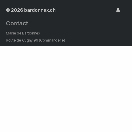
© 2026
bardonnex.ch
Contact
Mairie de Bardonnex
Route de Cugny 99 (Commanderie)
1257 Compesières
Tél: +41 (22) 721.02.20
Pour toute question relative à la
commune, veuillez l'envoyer à:
info@bardonnex.ch
Heures d'ouverture de la mairie
Lundi:
8h00 à 12h00 – 14h00 à 18h00
Mardi:
8h00 à 12h00 – 14h00 à 18h00
Mercredi:
7h30 à 12h30
Jeudi:
7h30 à 12h30
Vendredi:
8h00 à 12h00