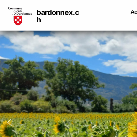
bardonnex.c
Ac
h