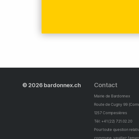
Contact
© 2026
bardonnex.ch
Mairie de Bardonnex
Route de Cugny 99 (Com
1257 Compesières
Tél: +41 (22) 721.02.20
Pour toute question relativ
commune, veuillez l'envoy