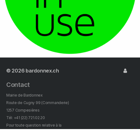
© 2026
bardonnex.ch
Contact
Mairie de Bardonnex
Route de Cugny 99 (Commanderie)
1257 Compesières
Tél: +41 (22) 721.02.20
Pour toute question relative à la
commune, veuillez l'envoyer à: