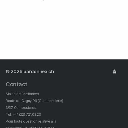
© 2026
bardonnex.ch
Contact
Mairie de Bardonnex
Route de Cugny 99 (Commanderie)
1257 Compesières
Tél: +41 (22) 721.02.20
Pour toute question relative à la