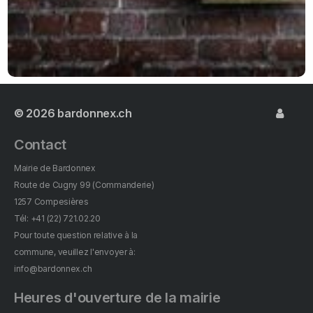
© 2026
bardonnex.ch
Contact
Mairie de Bardonnex
Route de Cugny 99 (Commanderie)
1257 Compesières
Tél: +41 (22) 721.02.20
Pour toute question relative à la
commune, veuillez l'envoyer à:
info@bardonnex.ch
Heures d'ouverture de la mairie