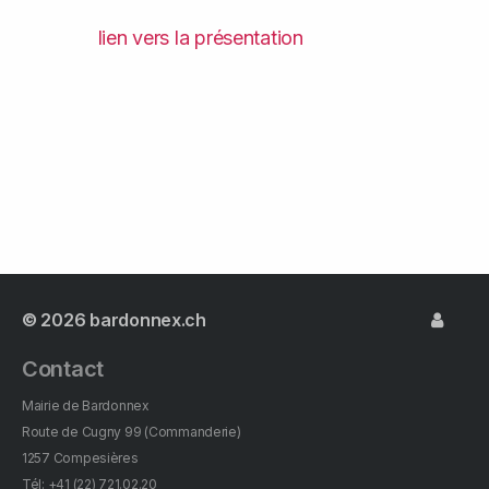
lien vers la présentation
© 2026
bardonnex.ch
Contact
Mairie de Bardonnex
Route de Cugny 99 (Commanderie)
1257 Compesières
Tél: +41 (22) 721.02.20