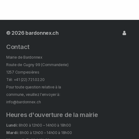
© 2026
bardonnex.ch
Contact
Mairie de Bardonnex
Route de Cugny 99 (Commanderie)
1257 Compesières
Tél: +41 (22) 721.02.20
Pour toute question relative à la
commune, veuillez l'envoyer à:
info@bardonnex.ch
Heures d'ouverture de la mairie
Lundi:
8h00 à 12h00 – 14h00 à 18h00
Mardi:
8h00 à 12h00 – 14h00 à 18h00