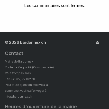
Les commentaires sont fermés.
© 2026
bardonnex.ch
Contact
Mairie de Bardonnex
Route de Cugny 99 (Commanderie)
1257 Compesières
Tél: +41 (22) 721.02.20
Pour toute question relative à la
commune, veuillez l'envoyer à:
info@bardonnex.ch
Heures d'ouverture de la mairie